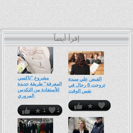
إقرأ أيضاً
مشروع "تاكسي
القبض علي سيدة
المعرفة" طريقة جديدة
تزوجت 8 رجال في
للأستفادة من التكدس
نفس الوقت
المروري
1
1