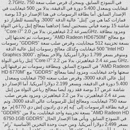
2.7GHz، في النموذج السابق. وبمحرك قرص صلب سعة 750
سيانى بتوجعنى انا لازم اروح
غيغابايت وبمعدل 5.400 دورة في الدقيقة، بدلا من 500 غيغابايت في
الإصدار السابق. أما بطاقة الرسومات في هذا الإصدار ذو 13 بوصة
Mahmoud Elsaid
فمازات كما هي من "إنتل" عالية الدقة "3000. وبالنسبة للطراز ذو
....مرة واحد غبي حب يدخل السينما فقرأ على الواجهة
شاشة 15 بوصة فيأتي بنسختين أيضا: إحداهما بمعالج إنتل رباعي النواة
"ممنوع الدخول لاقل من 18" ....ماذا فعل؟.............راح
"Core i7" بسرعة 2.2 غيغاهيرتز، بدلا من 2.0GHz، ومزود ببطاقة
رسوميات، تم تحديثها إلى "AMD Radeon HD6750M" مع معالج
رسومات "GDDR5" بسعة تخزينية 512 ميجابايت، وقرص صلب سعة
500 غيغابايت وكذلك معالج رسومات إنتل عالية الدقة "Intel HD
Graphics 3000"، ومتوفر بسعر 1.799 دولارا أمريكيا. والآخر بمعالج
إنتل رباعي النواة "Core i7" بسرعة 2.4 غيغاهيرتز، بدلا من 2.2 GHz،
في النموذج السابق. وببطاقة رسومات تم ترقيتها إلى "AMD Radeon
HD 6770M" مع "GDDR5" سعتها واحد غيغابايت، ومزود أيضا بمعالج
إنتل عالي الدقة 3000، وقرص صلب سعته 750 غيغابايت وبمعدل
5.400 دورة في الدقيقة، وبسعر 2.199 دولارا أمريكيا. أما الإصدار ذو
شاشة عرض 17 بوصة فقد زود أيضا بمعالج رباعي النواة من إنتل
بسرعة 2.4 غيغاهيرتز، بدلا من 2.2 غيغاهيرتز، ومزود بقرص صلب
سعة 750 غيغابايت، ومعالج إنتل للرسومات عالي الدقة 3000، وتم
ترقية بطاقة الرسومات إلى "إيه إم دي راديون إتش دي 6770 إم" مع
"GDDR5" بسعة تخزينية واحد غيغابايت، بدلا من "AMD Radeon HD
6750-1GB GDDR5" في النموذج السابق، ويأتي هذا الإصدار الحال
بسعر 2.499 دولارا أمريكيا. ومن حيث وحدة التخزين الأساسية "رام"