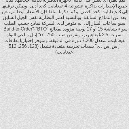
فلم يطرأ أي تغيير على كافة الأجهزة الدفترية بكافة أحجامها، فتأتي
جميع الإصدارات بذاكرة عشوائية 4 غيغابايت كحد أدنى، ويمكن ترقيتها
إلى 8 غيغابايت كحد أقصى. وكما ذكرنا سلفا فإن الأسعار أيضا لم تتغير
بعد عن النماذج السابقة. وبالنسبة لعمر البطارية نفس الجيل السابق
سبع ساعات. يُشار إلى أنه متوفر لدى الشركة نماذج حسب الطلب
"Build-to-Order"-"BTO" سواء بشاشة 15 أو 17 بوصة مزودة بمعالج
إنتل رباعي النواة "i7" بسرعة 2.5 غيغاهيرتز، وبقرص صلب 750
غيغابايت، بمعدل 7.200 دورة في الدقيقة. ومتوفر إختياريا بطاقات
"إس إس دي" بسعات تخزينية متعددة تشمل (128، 256، 512
غيغابايت).