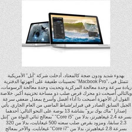
.... مرة واحد سألوه بتشجع مين قالهم المقاولين العرب
قالوله بتحب مين في المقاولين
Go On
....المدرس ماهي الكلمة التي يستخدمها الثلاميذعادة ؟؟
التلميذ : لاأعرف ياأستاذ . الاستاذ
Ali Foda
....مدير الشركة قال للسكرتيره عندنا انا و انتي رحلة عمل
اسبوع رتبي امورك السكرتيرة
Abd Allah Ali
بهدوء شديد ودون ضجة كالمعتاد، أدخلت شركة "آبل" الأمريكية
واحـد احـول حـس بالـبـرد وهـو نـايـم ... قـام وغـطـى
تحسينات طفيفة على أجهزتها الدفترية "Macbook Pro"، تتمثل في
اخـوه
زيادة سرعة وحدة معالجة المركزية وتحديث وحدة معالجة الرسومات،
وبالتالي أصبحت ذو محرك قرص صلب ذو مساحة تخزينية أكبر. خلاصة
Mahmoud Elsaid
القول أن الأجهزة أصبحت ذا أداء أفضل وأسرع بمعدل ضعفي سرعة
....واحد من كثر من خسر في البورصة مرض .. راح
الجيل السابق الصادر في فبراير/شباط الماضي من العام الجاري. يأتي
للمستشفى .. قاله الدكتور : يا الهي .. ضغطك
إصدارا "ماك بوك برو" بشاشة 13 بوصة على النحو التالي: أحدهما
بمعالج ثنائي النواة من "إنتل" "Core i5" بسرعة 2.4 غيغاهيرتز، بدلا من
2.3 سابقا، ومزود بقرص صلب سعته 500 غيغابايت، بدلا من 320
Ali Foda
غيغابايت. والآخر بمعالج "Core i7" بسرعة 2.8 غيغاهيرتز، بدلا من
....لما تسأل واحد وتقله دا احلى ولا دا ..وقالك سيان ..قله