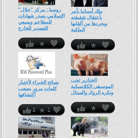
روسيا : مركز "حلال"
ملك أسبانيا يأمر
الإسلامي يصدر شهادات
بأعتقال شقيقته
للمطاعم ويسعي
ويجردها من ألقابها
للتصدير للخارج
الملكية
الخنازير تحب
نصائح الخبراء ﻷختيار
الموسيقى الكلاسيكية
كلمات مرور يصعب
وتكره الروك والميتال
أكتشافها
2
1